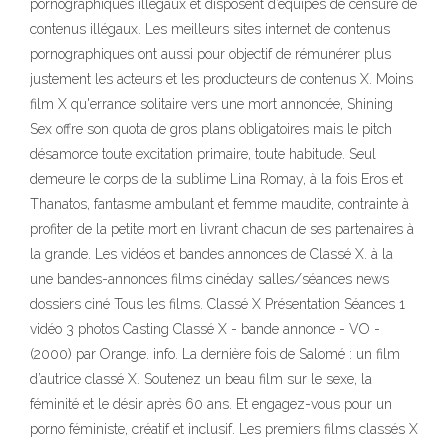
pornographiques illégaux et disposent d’équipes de censure de
contenus illégaux. Les meilleurs sites internet de contenus
pornographiques ont aussi pour objectif de rémunérer plus
justement les acteurs et les producteurs de contenus X. Moins
film X qu'errance solitaire vers une mort annoncée, Shining
Sex offre son quota de gros plans obligatoires mais le pitch
désamorce toute excitation primaire, toute habitude. Seul
demeure le corps de la sublime Lina Romay, à la fois Eros et
Thanatos, fantasme ambulant et femme maudite, contrainte à
profiter de la petite mort en livrant chacun de ses partenaires à
la grande. Les vidéos et bandes annonces de Classé X. à la
une bandes-annonces films cinéday salles/séances news
dossiers ciné Tous les films. Classé X Présentation Séances 1
vidéo 3 photos Casting Classé X - bande annonce - VO -
(2000) par Orange. info. La dernière fois de Salomé : un film
d’autrice classé X. Soutenez un beau film sur le sexe, la
féminité et le désir après 60 ans. Et engagez-vous pour un
porno féministe, créatif et inclusif. Les premiers films classés X